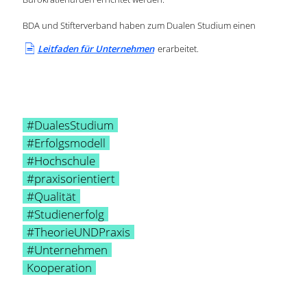
BDA und Stifterverband haben zum Dualen Studium einen

L
eitfaden für Unternehmen
erarbeitet.
#DualesStudium
#Erfolgsmodell
#Hochschule
#praxisorientiert
#Qualität
#Studienerfolg
#TheorieUNDPraxis
#Unternehmen
Kooperation