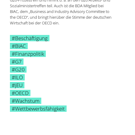
G20-Prozess ein und nimmt u. a. an den G20 Arbeits- und
Sozialministertreffen teil. Auch ist die BDA Mitglied bei
BIAC, dem „Business and Industry Advisory Committee to
the OECD“, und bringt hierüber die Stimme der deutschen
Wirtschaft bei der OECD ein.
#Beschäftigung
#BIAC
#Finanzpolitik
#G7
#G20
#ILO
#jEU
#OECD
#Wachstum
#Wettbewerbsfähigkeit