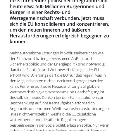
fortschreitender politischer Integration sind
heute etwa 500 Millionen Bürgerinnen und
Bürger in einer Rechts- und
Wertegemeinschaft verbunden. Jetzt muss
sich die EU konsolidieren und konzentrieren,
um den neuen inneren und äußeren
Herausforderungen erfolgreich begegnen zu
können.
Mehr europäische Lösungen in Schlüsselbereichen wie
der Finanzpolitik, der gemeinsamen Außen- und
Sicherheitspolitik und der Energiepolitik sind notwendig,
damit die Stabilität und Wettbewerbsfähigkeit der EU
erhöht wird. Allerdings darf die EU nur das regeln, was in
den Mitgliedstaaten nicht ausreichend geregelt werden
kann. Für eine politische Neuausrichtung auf globale
Wettbewerbsfähigkeit, Wachstum und Beschäftigung ist
deshalb ein neues Denken bei den EU-Institutionen zur
Beschränkung auf ihre Kernaufgaben erforderlich.
Angesichts der enormen Wettbewerbsherausforderungen
ist es nicht vermittelbar, weshalb die EU zusätzliche
weitreichende und detaillierte Regulierungen
beispielsweise in der Sozialpolitik erlassen sollte. Nur wenn
sich die EU auf ihre Kernaufgaben konzentriert, kann das